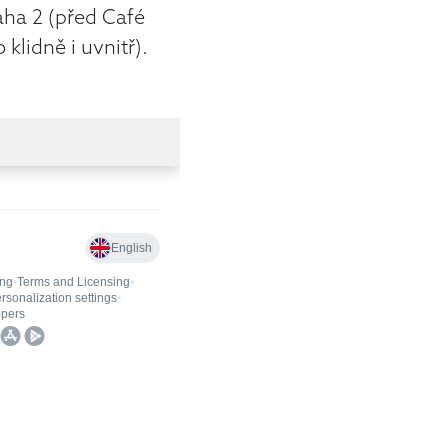
aha 2 (před Café
klidně i uvnitř).