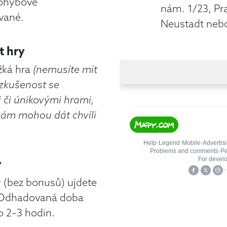
pohybově
nám. 1/23, Pr
vané.
Neustadt nebo 
t hry
žká hra
(nemusíte mít
zkušenost se
i či únikovými hrami,
vám mohou dát chvíli
y
 (bez bonusů) ujdete
 Odhadovaná doba
lo 2–3 hodin.