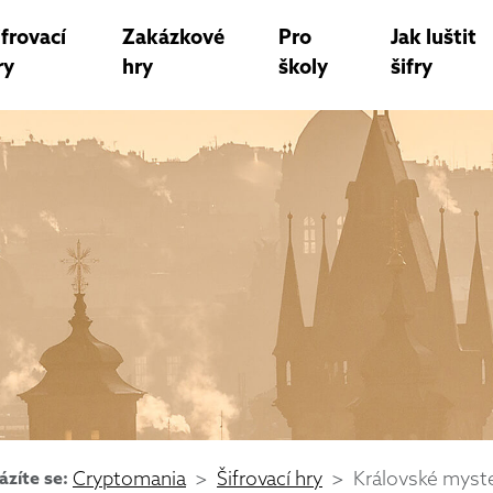
ifrovací
Zakázkové
Pro
Jak luštit
ry
hry
školy
šifry
ázíte se:
Cryptomania
Šifrovací hry
Královské myst