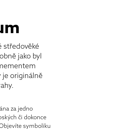
ium
vé středověké
obně jako byl
rť mementem
je originálně
ahy.
ána za jedno
pských či dokonce
Objevíte symboliku