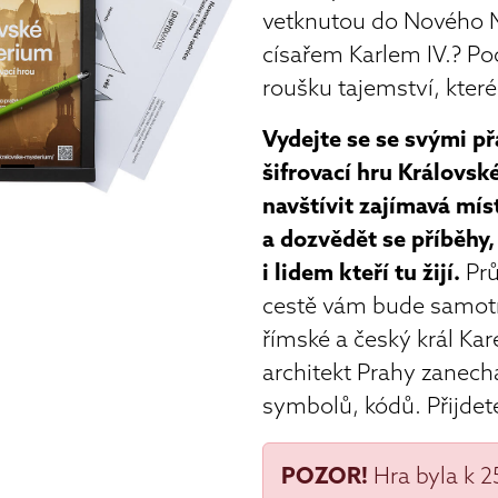
vetknutou do Nového 
císařem Karlem IV.? Po
roušku tajemství, které
Vydejte se se svými př
šifrovací hru Královs
navštívit zajímavá mí
a dozvědět se příběhy,
i lidem kteří tu žijí.
Prů
cestě vám bude samotný
římské a český král Kare
architekt Prahy zanecha
symbolů, kódů. Přijdet
POZOR!
Hra byla k 2