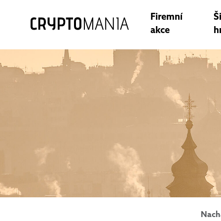
Firemní
Š
akce
h
Nach