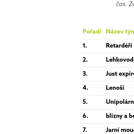
čas. Z
Pořadí
Název tý
1.
Retardéři
2.
Lehkovod
3.
Just expi
4.
Lenoši
5.
Unipolárn
6.
blizny a 
7.
Jarní mou