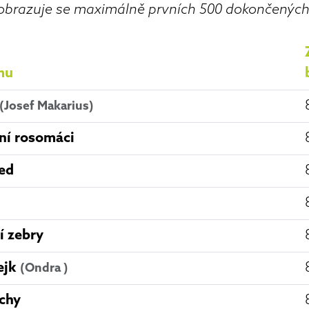
obrazuje se maximálně prvních 500 dokončenýc
mu
(Josef Makarius)
ní rosomáci
red
í zebry
bejk
(Ondra )
chy