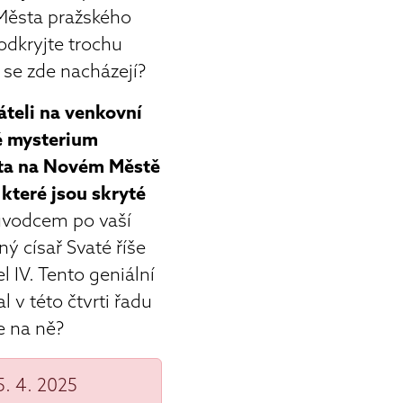
Města pražského
odkryjte trochu
 se zde nacházejí?
áteli na venkovní
ké mysterium
sta na Novém Městě
 které jsou skryté
vodcem po vaší
 císař Svaté říše
l IV. Tento geniální
l v této čtvrti řadu
e na ně?
5. 4. 2025