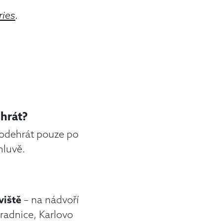
ries
.
hrát?
odehrát pouze po
mluvě.
viště
– na nádvoří
adnice, Karlovo