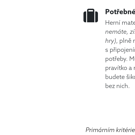
Potřebné
Herní mate
nemáte, zí
hry)
, plně 
s připojen
potřeby. M
pravítko a
budete šiko
bez nich.
Primárním kritér