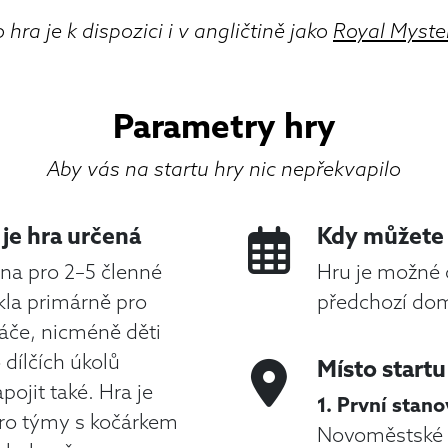
 hra je k dispozici i v angličtině jako
Royal Myste
Parametry hry
Aby vás na startu hry nic nepřekvapilo
je hra určená
Kdy můžete 
ena pro 2–5 členné
Hru je možné 
kla primárně pro
předchozí do
áče, nicméně děti
 dílčích úkolů
Místo startu
pojit také. Hra je
1. První stano
pro týmy s kočárkem
Novoměstské r