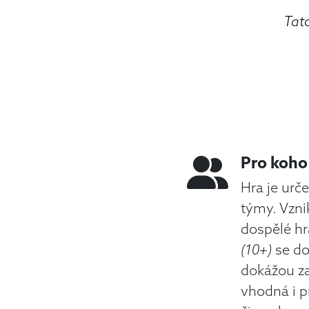
Tato
Pro koho 
Hra je urč
týmy. Vzni
dospělé hr
(10+)
se do
dokážou za
vhodná i 