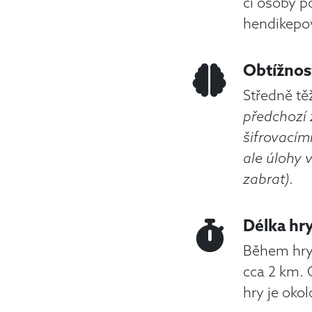
či osoby 
hendikepo
Obtížnos
Středně tě
předchozí 
šifrovacím
ale úlohy 
zabrat)
.
Délka hr
Během hry
cca 2 km.
hry je oko