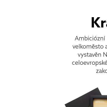
Kr
Ambiciózní K
velkoměsto a
vystavěn N
celoevropské
zak