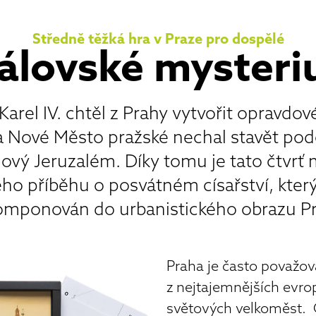
Středně těžká hra v Praze pro dospělé
álovské myster
arel IV. chtěl z Prahy vytvořit opravdo
 Nové Město pražské nechal stavět pod
ový Jeruzalém. Díky tomu je tato čtv
ho příběhu o posvátném císařství, který 
omponován do urbanistického obrazu Pr
Praha je často považov
z nejtajemnějších evro
světových velkoměst. 