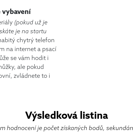
 vybavení
riály
(pokud už je
skáte je na startu
nabitý chytrý telefon
ím na internet a psací
ůže se vám hodit i
 nůžky, ale pokud
vní, zvládnete to i
Výsledková listina
iem hodnocení je počet získaných bodů, sekundá