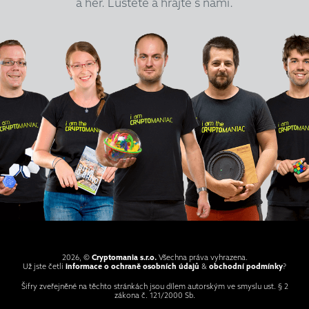
a her. Luštěte a hrajte s námi.
2026, ©
Cryptomania s.r.o.
Všechna práva vyhrazena.
Už jste četli
informace o ochraně osobních údajů
&
obchodní podmínky
?
Šifry zveřejněné na těchto stránkách jsou dílem autorským ve smyslu ust. § 2
zákona č. 121/2000 Sb.