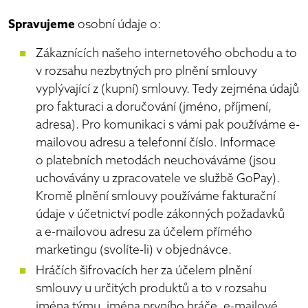
Spravujeme
osobní údaje o:
Zákaznících našeho internetového obchodu a to
v rozsahu nezbytných pro plnění smlouvy
vyplývající z (kupní) smlouvy. Tedy zejména údajů
pro fakturaci a doručování (jméno, příjmení,
adresa). Pro komunikaci s vámi pak používáme e-
mailovou adresu a telefonní číslo. Informace
o platebních metodách neuchováváme (jsou
uchovávány u zpracovatele ve službě GoPay).
Kromě plnění smlouvy používáme fakturační
údaje v účetnictví podle zákonných požadavků
a e-mailovou adresu za účelem přímého
marketingu (svolíte-li) v objednávce.
Hráčích šifrovacích her za účelem plnění
smlouvy u určitých produktů a to v rozsahu
jména týmu, jména prvního hráče, e-mailové