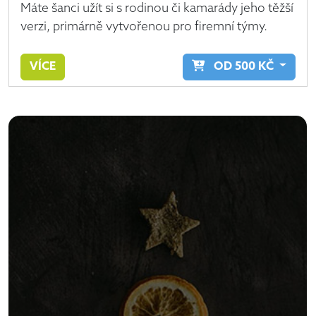
Máte šanci užít si s rodinou či kamarády jeho těžší
verzi, primárně vytvořenou pro firemní týmy.
VÍCE
OD
500
KČ