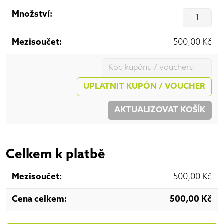
Mn
500,00
Kč
Kupon:
UPLATNIT KUPÓN / VOUCHER
AKTUALIZOVAT KOŠÍK
Celkem k platbě
500,00
Kč
500,00
Kč