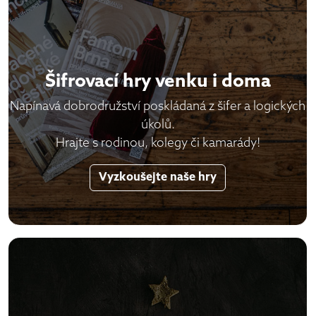
Šifrovací hry venku i doma
Napínavá dobrodružství poskládaná z šifer a logických
úkolů.
Hrajte s rodinou, kolegy či kamarády!
Vyzkoušejte naše hry