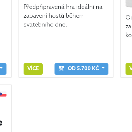
Předpřipravená hra ideální na
zabavení hostů během
Od
svatebního dne.
za
ko
VÍCE
OD
5.700
KČ
e