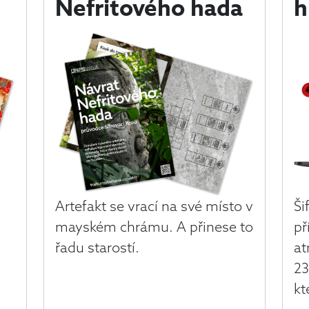
Nefritového hada
h
Artefakt se vrací na své místo v
Ši
mayském chrámu. A přinese to
př
řadu starostí.
at
23
kt