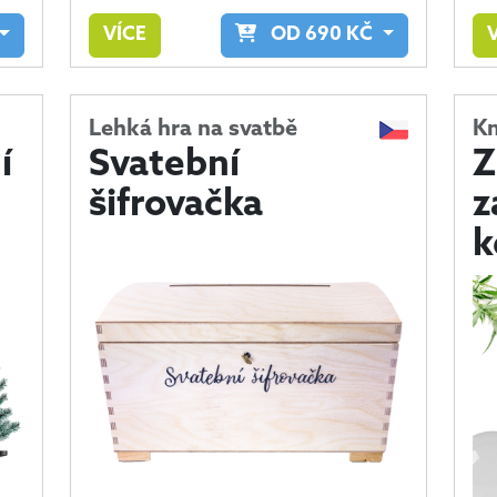
VÍCE
OD
690
KČ
Lehká hra na svatbě
Kn
í
Svatební
Z
šifrovačka
z
k