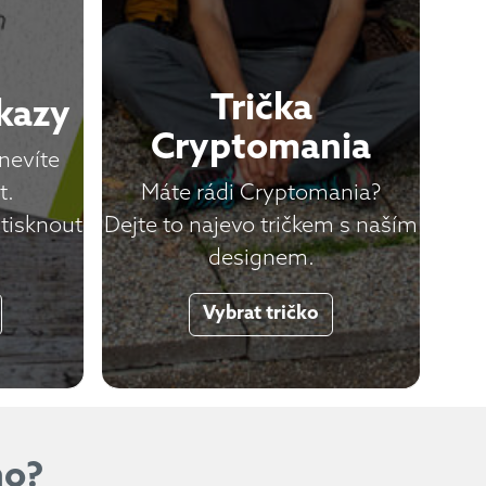
Trička
kazy
Cryptomania
nevíte
t.
Máte rádi Cryptomania?
ytisknout
Dejte to najevo tričkem s naším
designem.
Vybrat tričko
ho?