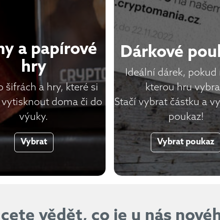
hy a papírové
Dárkové pou
hry
Ideální dárek, pokud 
 šifrách a hry, které si
kterou hru vybra
vytisknout doma či do
Stačí vybrat částku a v
výuky.
poukaz!
Vybrat
Vybrat poukaz
cete vědět, co je u nás nové