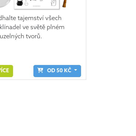
halte tajemství všech
klínadel ve světě plném
uzelných tvorů.
VÍCE
OD
50
KČ