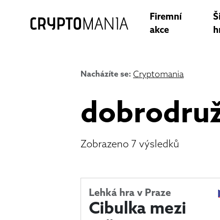
Firemní
Š
akce
h
Nacházíte se:
Cryptomania
dobrodruž
Zobrazeno 7 výsledků
Lehká hra v Praze
Cibulka mezi