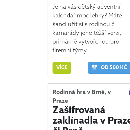
Je na vás dětský adventní
kalendář moc lehký? Máte
šanci užít si s rodinou či
kamarády jeho těžší verzi,
primárně vytvořenou pro
firemní týmy.
VÍCE
OD
500
KČ
Rodinná hra v Brně, v
Praze
Zašifrovaná
zaklínadla v Praz