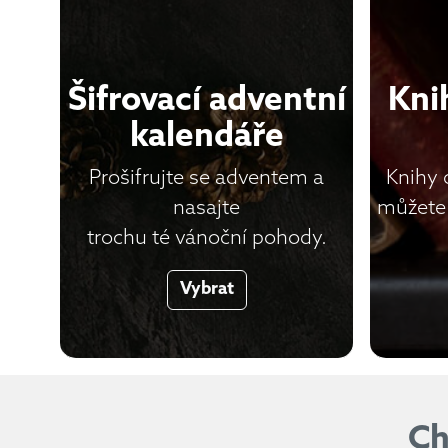
Šifrovací adventní
Kni
kalendáře
Prošifrujte se adventem a
Knihy o
nasajte
můžete 
trochu té vánoční pohody.
Vybrat
Ch