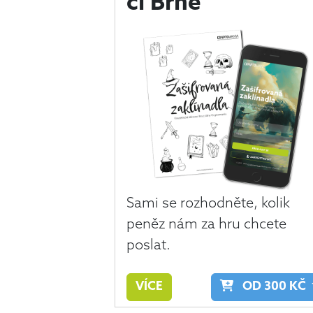
či Brně
Sami se rozhodněte, kolik
peněz nám za hru chcete
poslat.
VÍCE
OD
300
KČ