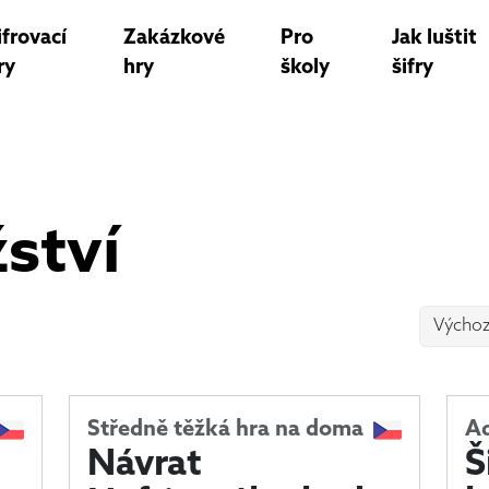
ifrovací
Zakázkové
Pro
Jak luštit
ry
hry
školy
šifry
ství
Středně těžká hra na doma
Ad
Návrat
Š