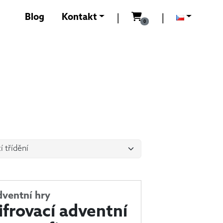
0
Kč
Blog
Kontakt
|
|
0
ventní hry
ifrovací adventní