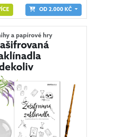
VÍCE
OD
2.000
KČ
ihy a papírové hry
ašifrovaná
aklínadla
dekoliv