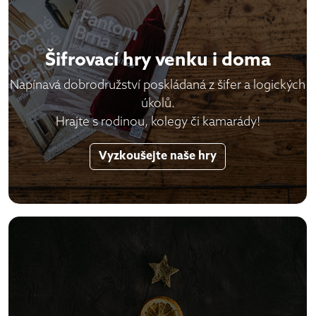
Šifrovací hry venku i doma
Napínavá dobrodružství poskládaná z šifer a logických
úkolů.
Hrajte s rodinou, kolegy či kamarády!
Vyzkoušejte naše hry