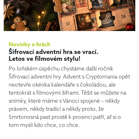
Novinky o hrách
Šifrovací adventní hra se vrací.
Letos ve filmovém stylu!
Po loňském úspěchu chystáme další ročník
Šifrovací adventní hry. Advent s Cryptomania opět
neotevře okénka kalendáře s čokoládou, ale
tentokrát s filmovými šiframi. Těšit se můžete na
snímky, které máme s Vánoci spojené – někdy
právem, někdy tradicí a někdy proto, že
Smrtonosná past prostě k prosinci patří, ať si o
tom myslí kdo chce, co chce.