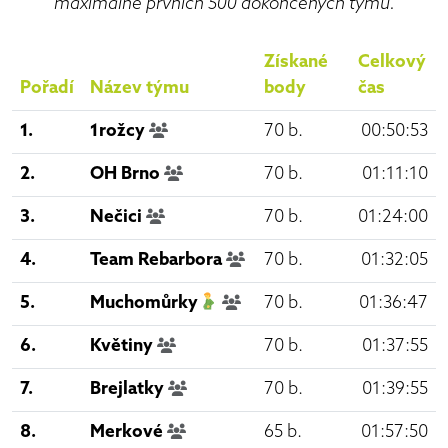
maximálně prvních 500 dokončených týmů.
Získané
Celkový
Pořadí
Název týmu
body
čas
1.
1rožcy
70 b.
00:50:53
2.
OH Brno
70 b.
01:11:10
3.
Nečici
70 b.
01:24:00
4.
Team Rebarbora
70 b.
01:32:05
5.
Muchomůrky
70 b.
01:36:47
6.
Květiny
70 b.
01:37:55
7.
Brejlatky
70 b.
01:39:55
8.
Merkové
65 b.
01:57:50