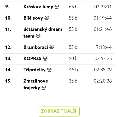
9.
Kráska a lump
65 b.
02:23:11
10.
Bílé sovy
55 b.
01:19:44
11.
účtárenský dream
55 b.
01:21:46
team
12.
Bramboraci
55 b.
17:13:44
13.
KOPRZS
50 b.
03:52:35
14.
Třiprdelky
45 b.
02:35:09
15.
Zmrzlinove
35 b.
02:20:38
frajerky
ZOBRAZIT DALŠÍ