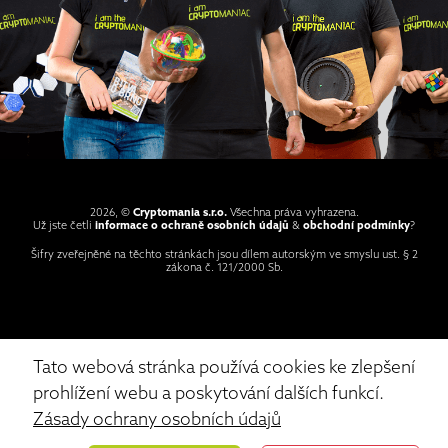
2026, ©
Cryptomania s.r.o.
Všechna práva vyhrazena.
Už jste četli
informace o ochraně osobních údajů
&
obchodní podmínky
?
Šifry zveřejněné na těchto stránkách jsou dílem autorským ve smyslu ust. § 2
zákona č. 121/2000 Sb.
Tato webová stránka používá cookies ke zlepšení
prohlížení webu a poskytování dalších funkcí.
Zásady ochrany osobních údajů