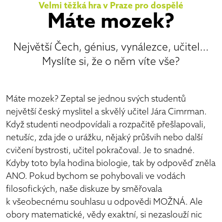
Velmi těžká hra v Praze pro dospělé
Máte mozek?
Největší Čech, génius, vynálezce, učitel...
Myslíte si, že o něm víte vše?
Máte mozek? Zeptal se jednou svých studentů
největší český myslitel a skvělý učitel Jára Cimrman.
Když studenti neodpovídali a rozpačitě přešlapovali,
netušíc, zda jde o urážku, nějaký průšvih nebo další
cvičení bystrosti, učitel pokračoval. Je to snadné.
Kdyby toto byla hodina biologie, tak by odpověď zněla
ANO. Pokud bychom se pohybovali ve vodách
filosofických, naše diskuze by směřovala
k všeobecnému souhlasu u odpovědi MOŽNÁ. Ale
obory matematické, vědy exaktní, si nezaslouží nic