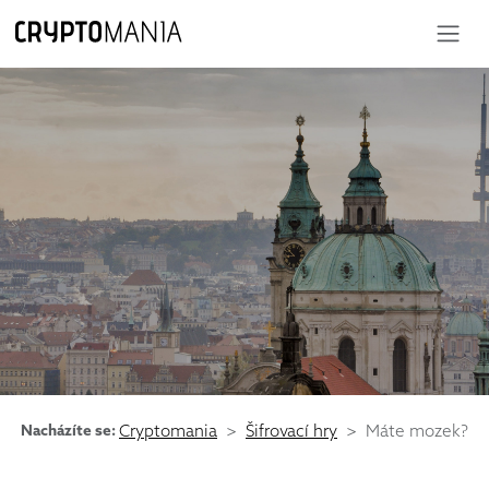
Nacházíte se:
Cryptomania
Šifrovací hry
Máte mozek?