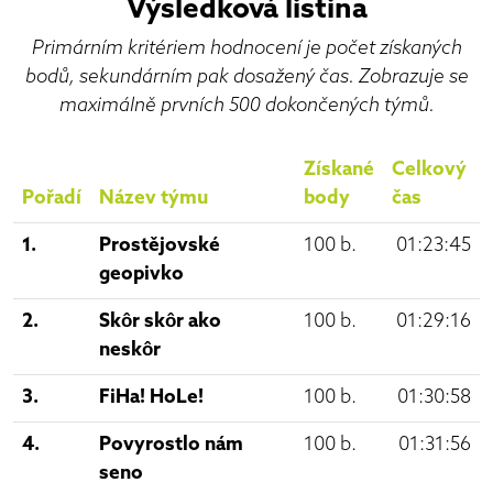
Výsledková listina
Primárním kritériem hodnocení je počet získaných
bodů, sekundárním pak dosažený čas. Zobrazuje se
maximálně prvních 500 dokončených týmů.
Získané
Celkový
Pořadí
Název týmu
body
čas
1.
Prostějovské
100 b.
01:23:45
geopivko
2.
Skôr skôr ako
100 b.
01:29:16
neskôr
3.
FiHa! HoLe!
100 b.
01:30:58
4.
Povyrostlo nám
100 b.
01:31:56
seno