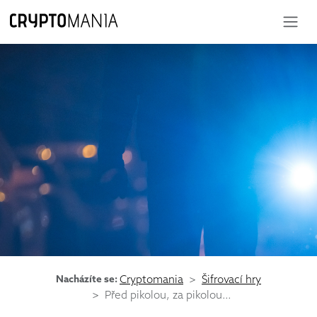
Nacházíte se:
Cryptomania
Šifrovací hry
Před pikolou, za pikolou…