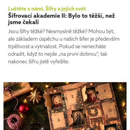
Luštěte s námi
,
Šifry a jejich svět
Šifrovací akademie II: Bylo to těžší, než
jsme čekali
Jsou šifry těžké? Nesmyslně těžké? Mohou být,
ale základem úspěchu u našich šifer je především
trpělivost a vytrvalost. Pokud se nenecháte
odradit, když to nejde „na první dobrou“, tak
nakonec šifru jistě vyřešíte.