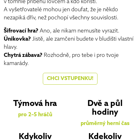
v tomhle příběhu lovcem a kdo kořistí.
A vyšetřovatelé mohou jen doufat, že je někdo
nezapiká dřív, než pochopí všechny souvislosti.
Šifrovací hra?
Ano, ale nikam nemusíte vyrazit.
Únikovka?
Jistě, ale zamčeni budete v bludišti vlastní
hlavy.
Chytrá zábava?
Rozhodně, pro tebe i pro tvoje
kamarády.
CHCI VSTUPENKU!
Týmová hra
Dvě a půl
hodiny
pro 2–5 hráčů
průměrný herní čas
Kdykoliv
Kdekoliv