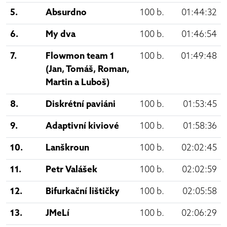
5.
Absurdno
100 b.
01:44:32
6.
My dva
100 b.
01:46:54
7.
Flowmon team 1
100 b.
01:49:48
(Jan, Tomáš, Roman,
Martin a Luboš)
8.
Diskrétní paviáni
100 b.
01:53:45
9.
Adaptivní kiviové
100 b.
01:58:36
10.
Lanškroun
100 b.
02:02:45
11.
Petr Valášek
100 b.
02:02:59
12.
Bifurkační lištičky
100 b.
02:05:58
13.
JMeLí
100 b.
02:06:29