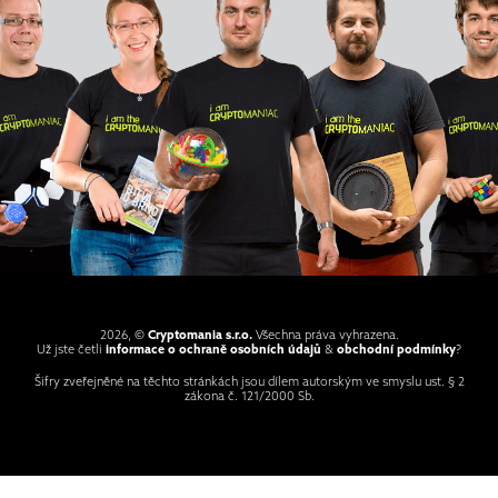
2026, ©
Cryptomania s.r.o.
Všechna práva vyhrazena.
Už jste četli
informace o ochraně osobních údajů
&
obchodní podmínky
?
Šifry zveřejněné na těchto stránkách jsou dílem autorským ve smyslu ust. § 2
zákona č. 121/2000 Sb.