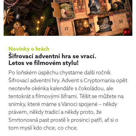
Novinky o hrách
Šifrovací adventní hra se vrací.
Letos ve filmovém stylu!
Po loňském úspěchu chystáme další ročník
Šifrovací adventní hry. Advent s Cryptomania opět
neotevře okénka kalendáře s čokoládou, ale
tentokrát s filmovými šiframi. Těšit se můžete na
snímky, které máme s Vánoci spojené – někdy
právem, někdy tradicí a někdy proto, že
Smrtonosná past prostě k prosinci patří, ať si o
tom myslí kdo chce, co chce.