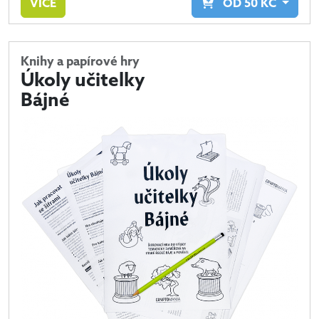
VÍCE
OD
50
KČ
Knihy a papírové hry
Úkoly učitelky
Bájné