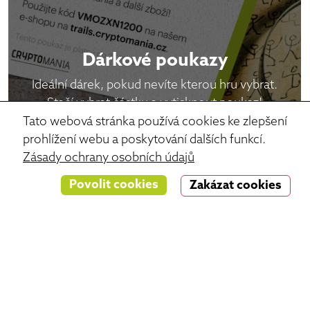
Dárkové poukazy
Ideální dárek, pokud nevíte kterou hru vybrat.
Stačí vybrat částku a vytisknout poukaz!
Tato webová stránka používá cookies ke zlepšení
Vybrat poukaz
prohlížení webu a poskytování dalších funkcí.
Zásady ochrany osobních údajů
Povolit cookies
Zakázat cookies