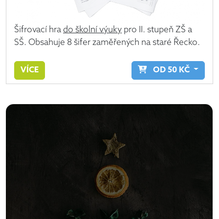
Šifrovací hra
do školní výuky
pro II. stupeň ZŠ a
SŠ. Obsahuje 8 šifer zaměřených na staré Řecko.
VÍCE
OD
50
KČ