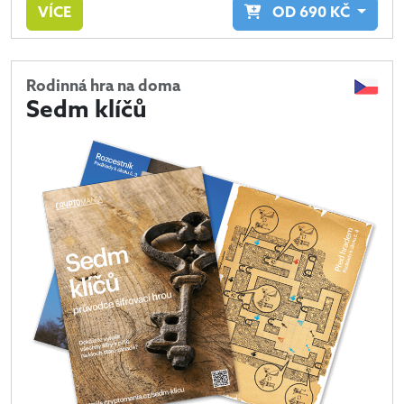
VÍCE
OD
690
KČ
Rodinná hra na doma
Sedm klíčů