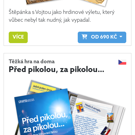
Štěpánka s Vojtou jako hrdinové výletu, který
vůbec nebyl tak nudný, jak vypadal.
VÍCE
OD
690
KČ
Těžká hra na doma
Před pikolou, za pikolou…