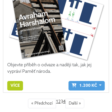
Objevte příběh o odvaze a naději tak, jak jej
vypráví Paměť národa.
VÍCE
1.200
KČ
1
2
3
4
« Předchozí
Další »