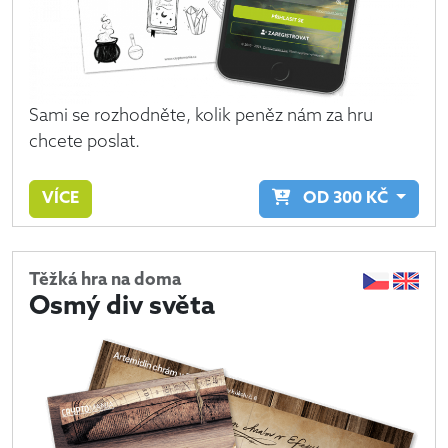
Sami se rozhodněte, kolik peněz nám za hru
chcete poslat.
VÍCE
OD
300
KČ
Těžká hra na doma
Osmý div světa