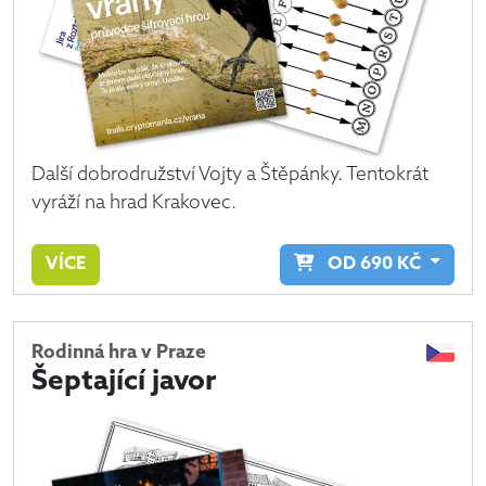
Další dobrodružství Vojty a Štěpánky. Tentokrát
vyráží na hrad Krakovec.
VÍCE
OD
690
KČ
Rodinná hra v Praze
Šeptající javor