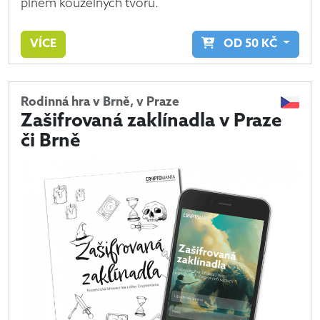
plném kouzelných tvorů.
VÍCE
OD
50
KČ
Rodinná hra v Brně, v Praze
Zašifrovaná zaklínadla v Praze
či Brně