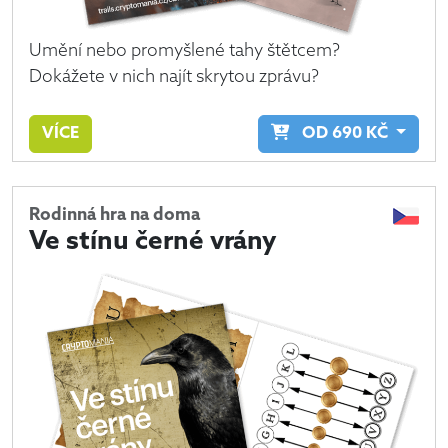
Umění nebo promyšlené tahy štětcem?
Dokážete v nich najít skrytou zprávu?
VÍCE
OD
690
KČ
Rodinná hra na doma
Ve stínu černé vrány