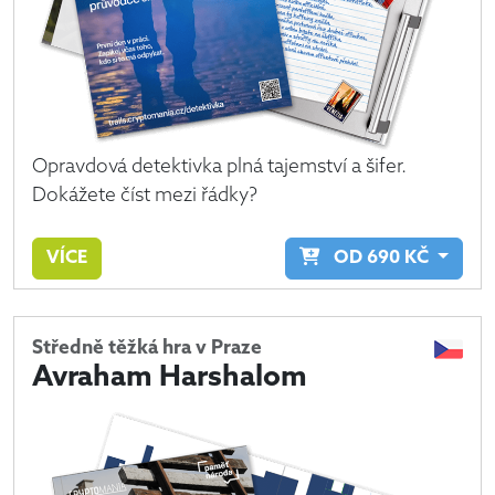
Opravdová detektivka plná tajemství a šifer.
Dokážete číst mezi řádky?
VÍCE
OD
690
KČ
Středně těžká hra v Praze
Avraham Harshalom