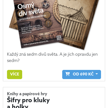
Každý zná sedm divů světa. A je jich opravdu jen
sedm?
VÍCE
OD
690
KČ
Knihy a papírové hry
Šifry pro kluky
a holky