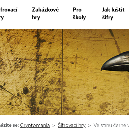
ifrovací
Zakázkové
Pro
Jak luštit
ry
hry
školy
šifry
ázíte se:
Cryptomania
Šifrovací hry
Ve stínu černé 