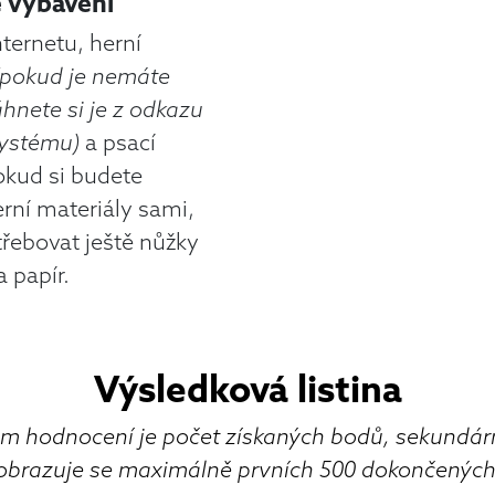
 vybavení
nternetu, herní
(pokud je nemáte
áhnete si je z odkazu
systému)
a psací
okud si budete
erní materiály sami,
řebovat ještě nůžky
a papír.
Výsledková listina
iem hodnocení je počet získaných bodů, sekundá
obrazuje se maximálně prvních 500 dokončenýc