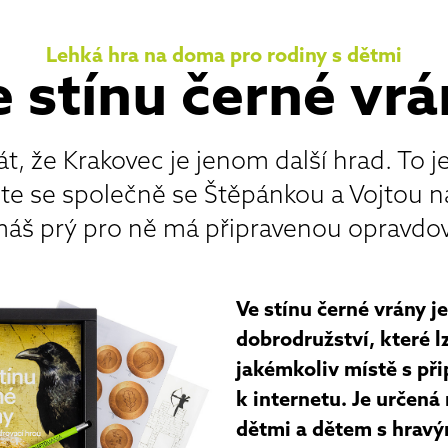
Lehká hra na doma pro rodiny s dětmi
 stínu černé vrá
t, že Krakovec je jenom další hrad. To je
jte se společně se Štěpánkou a Vojtou 
máš prý pro ně má připravenou opravdov
Ve stínu černé vrány 
dobrodružství, které l
jakémkoliv místě s př
k internetu. Je určená
dětmi a dětem s hravým