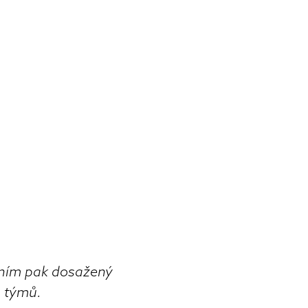
rním pak dosažený
h týmů.