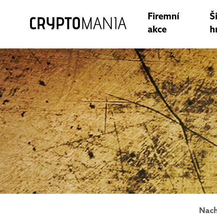
Firemní
Š
akce
h
Nach