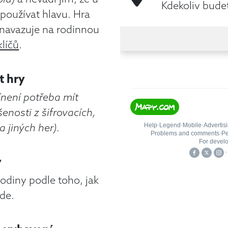
Kdekoliv budet
používat hlavu. Hra
navazuje na rodinnou
líčů
.
t hry
(není potřeba mít
enosti z šifrovacích,
a jiných her)
.
y
odiny podle toho, jak
de.