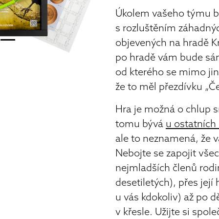
Úkolem vašeho týmu 
s rozluštěním záhadný
objevených na hradě K
po hradě vám bude sá
od kterého se mimo jiné
že to měl přezdívku „Č
Hra je možná o chlup s
tomu bývá
u ostatních
ale to neznamená, že vá
Nebojte se zapojit vše
nejmladších členů rodi
desetiletých), přes její 
u vás kdokoliv) až po 
v křesle. Užijte si spol