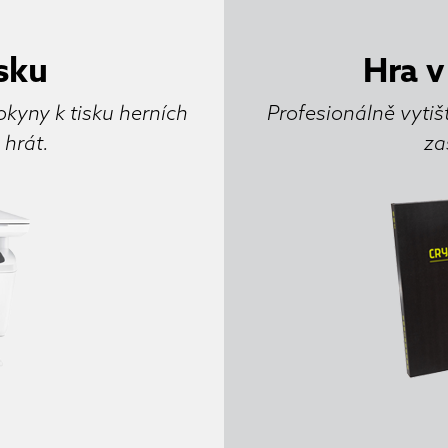
isku
Hra v
kyny k tisku herních
Profesionálně vytiš
 hrát.
za