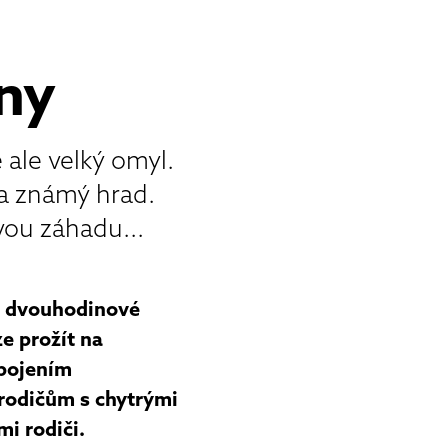
ny
 ale velký omyl.
na známý hrad.
ou záhadu...
je dvouhodinové
ze prožít na
ipojením
 rodičům s chytrými
i rodiči.