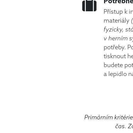
Potřebné
Přístup k i
materiály
fyzicky, st
v herním 
potřeby. P
tisknout h
budete pot
a lepidlo n
Primárním kritér
čas. Z