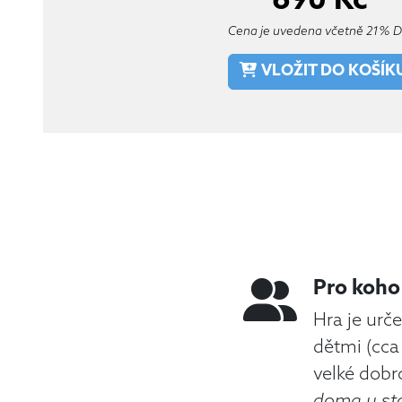
690
Kč
Cena je uvedena včetně 21% 
VLOŽIT DO KOŠÍK
Pro koho 
Hra je urč
dětmi (cca 
velké dobr
doma u sto