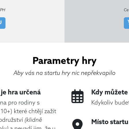
DPH
Ce
U
Parametry hry
Aby vás na startu hry nic nepřekvapilo
je hra určená
Kdy můžete 
ena pro rodiny s
Kdykoliv budet
10+) které chtějí zažít
odružství
(klidně
Místo startu
lu)
a nevadí jim, že u