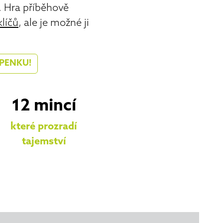
.
Hra příběhově
líčů
, ale je možné ji
PENKU!
12 mincí
které prozradí
tajemství