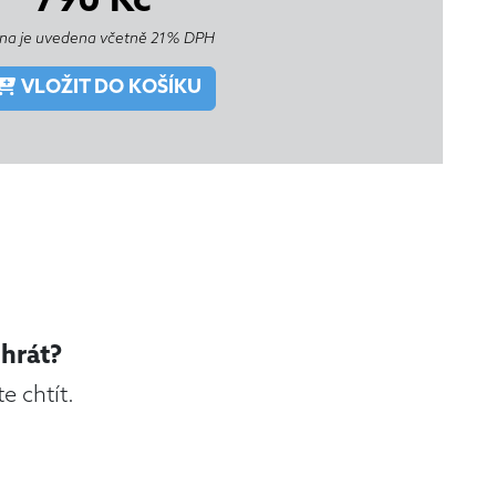
790
Kč
na je uvedena včetně 21% DPH
VLOŽIT DO KOŠÍKU
hrát?
e chtít.