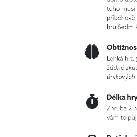
toho musí 
příběhově 
hru
Sedm k
Obtížnos
Lehká hra
žádné zkuš
únikových 
Délka hr
Zhruba 2 h
vám to půj