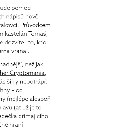
bude pomoci
ch nápisů nově
rakovci. Průvodcem
m kastelán Tomáš,
 dozvíte i to, kdo
erná vrána“.
nadnější, než jak
 her Cryptomania
,
s šifry nepotrápí.
chny – od
ny (nejlépe alespoň
hlavu (ať už je to
dědečka dřímajícího
ečné hraní