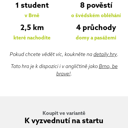
1 student
8 pověstí
v Brně
o švédském obléhání
2,5 km
4 průchody
které nachodíte
domy a pasážemi
Pokud chcete vědět víc, koukněte na
detaily hry
.
Tato hra je k dispozici i v angličtině jako
Brno, be
brave!
.
Koupit ve variantě
K vyzvednutí na startu