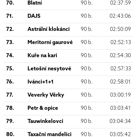
70.
Blatní
90 b.
02:37:59
71.
DAJS
90 b.
02:43:06
72.
Astrální klokánci
90 b.
02:50:09
73.
Meritorní gaurové
90 b.
02:52:13
74.
Kuře na kari
90 b.
02:54:30
75.
Letošní nesytové
90 b.
02:57:33
76.
Ivánci+1+1
90 b.
02:58:01
77.
Veverky Věrky
90 b.
03:00:19
78.
Petr & opice
90 b.
03:03:41
79.
Tauwinkelovci
90 b.
03:04:34
80.
Taxační mandelíci
90 b.
03:05:42