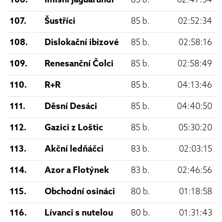
106.
Imisní jaguarundi
85 b.
02:47:34
107.
Šustříci
85 b.
02:52:34
108.
Dislokační ibizové
85 b.
02:58:16
109.
Renesanční Čolci
85 b.
02:58:49
110.
R+R
85 b.
04:13:46
111.
Děsní Desáci
85 b.
04:40:50
112.
Gazici z Loštic
85 b.
05:30:20
113.
Akční ledňáčci
83 b.
02:03:15
114.
Azor a Flotýnek
83 b.
02:46:56
115.
Obchodní osináci
80 b.
01:18:58
116.
Lívanci s nutelou
80 b.
01:31:43