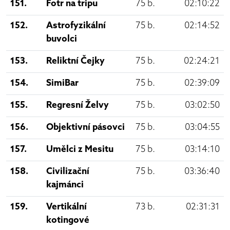
151.
Fotr na tripu
75 b.
02:10:22
152.
Astrofyzikální
75 b.
02:14:52
buvolci
153.
Reliktní Čejky
75 b.
02:24:21
154.
SimiBar
75 b.
02:39:09
155.
Regresní Želvy
75 b.
03:02:50
156.
Objektivní pásovci
75 b.
03:04:55
157.
Umělci z Mesitu
75 b.
03:14:10
158.
Civilizační
75 b.
03:36:40
kajmánci
159.
Vertikální
73 b.
02:31:31
kotingové