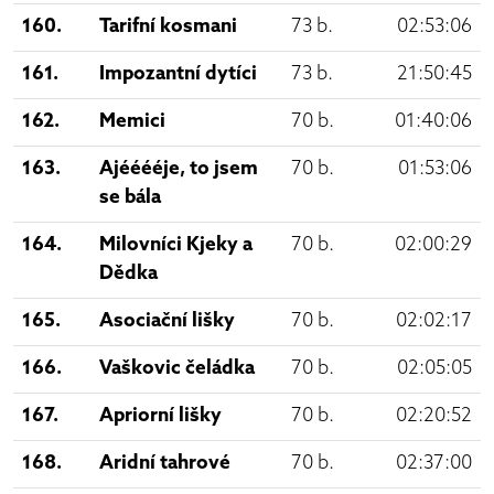
160.
Tarifní kosmani
73 b.
02:53:06
161.
Impozantní dytíci
73 b.
21:50:45
162.
Memici
70 b.
01:40:06
163.
Ajééééje, to jsem
70 b.
01:53:06
se bála
164.
Milovníci Kjeky a
70 b.
02:00:29
Dědka
165.
Asociační lišky
70 b.
02:02:17
166.
Vaškovic čeládka
70 b.
02:05:05
167.
Apriorní lišky
70 b.
02:20:52
168.
Aridní tahrové
70 b.
02:37:00