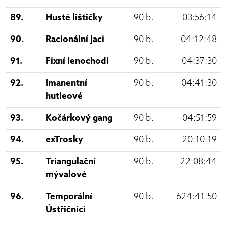
89.
Husté lištičky
90 b.
03:56:14
90.
Racionální jaci
90 b.
04:12:48
91.
Fixní lenochodi
90 b.
04:37:30
92.
Imanentní
90 b.
04:41:30
hutieové
93.
Kočárkový gang
90 b.
04:51:59
94.
exTrosky
90 b.
20:10:19
95.
Triangulační
90 b.
22:08:44
mývalové
96.
Temporální
90 b.
624:41:50
Ústřičníci