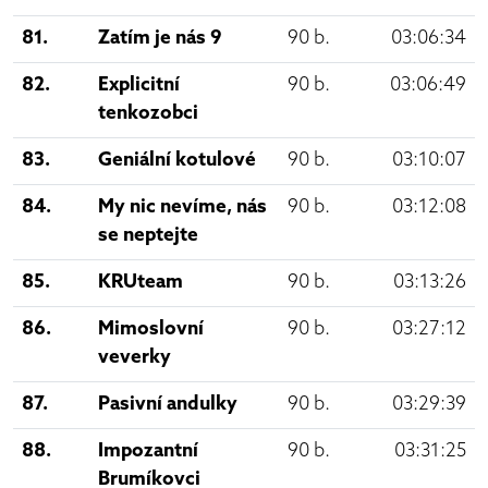
81.
Zatím je nás 9
90 b.
03:06:34
82.
Explicitní
90 b.
03:06:49
tenkozobci
83.
Geniální kotulové
90 b.
03:10:07
84.
My nic nevíme, nás
90 b.
03:12:08
se neptejte
85.
KRUteam
90 b.
03:13:26
86.
Mimoslovní
90 b.
03:27:12
veverky
87.
Pasivní andulky
90 b.
03:29:39
88.
Impozantní
90 b.
03:31:25
Brumíkovci