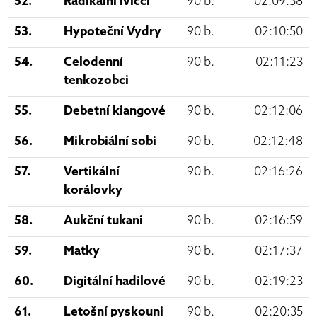
52.
Radikální lvíčci
90 b.
02:09:58
53.
Hypoteční Vydry
90 b.
02:10:50
54.
Celodenní
90 b.
02:11:23
tenkozobci
55.
Debetní kiangové
90 b.
02:12:06
56.
Mikrobiální sobi
90 b.
02:12:48
57.
Vertikální
90 b.
02:16:26
korálovky
58.
Aukční tukani
90 b.
02:16:59
59.
Matky
90 b.
02:17:37
60.
Digitální hadilové
90 b.
02:19:23
61.
Letošní pyskouni
90 b.
02:20:35