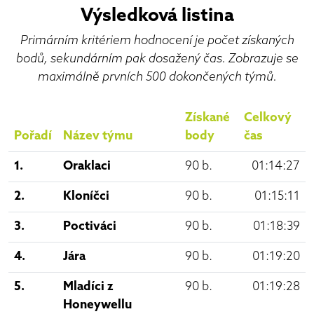
Výsledková listina
Primárním kritériem hodnocení je počet získaných
bodů, sekundárním pak dosažený čas. Zobrazuje se
maximálně prvních 500 dokončených týmů.
Získané
Celkový
Pořadí
Název týmu
body
čas
1.
Oraklaci
90 b.
01:14:27
2.
Kloníčci
90 b.
01:15:11
3.
Poctiváci
90 b.
01:18:39
4.
Jára
90 b.
01:19:20
5.
Mladíci z
90 b.
01:19:28
Honeywellu