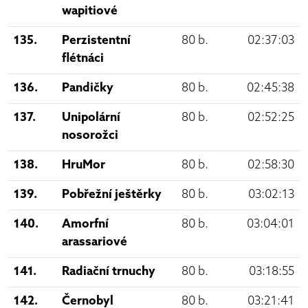
wapitiové
135.
Perzistentní
80 b.
02:37:03
flétnáci
136.
Pandičky
80 b.
02:45:38
137.
Unipolární
80 b.
02:52:25
nosorožci
138.
HruMor
80 b.
02:58:30
139.
Pobřežní ještěrky
80 b.
03:02:13
140.
Amorfní
80 b.
03:04:01
arassariové
141.
Radiační trnuchy
80 b.
03:18:55
142.
Černobyl
80 b.
03:21:41