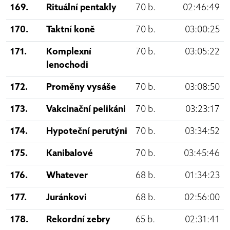
169.
Rituální pentakly
70 b.
02:46:49
170.
Taktní koně
70 b.
03:00:25
171.
Komplexní
70 b.
03:05:22
lenochodi
172.
Proměny vysáše
70 b.
03:08:50
173.
Vakcinační pelikáni
70 b.
03:23:17
174.
Hypoteční perutýni
70 b.
03:34:52
175.
Kanibalové
70 b.
03:45:46
176.
Whatever
68 b.
01:34:23
177.
Juránkovi
68 b.
02:56:00
178.
Rekordní zebry
65 b.
02:31:41