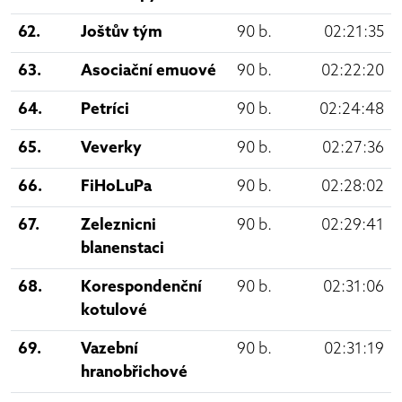
62.
Joštův tým
90 b.
02:21:35
63.
Asociační emuové
90 b.
02:22:20
64.
Petríci
90 b.
02:24:48
65.
Veverky
90 b.
02:27:36
66.
FiHoLuPa
90 b.
02:28:02
67.
Zeleznicni
90 b.
02:29:41
blanenstaci
68.
Korespondenční
90 b.
02:31:06
kotulové
69.
Vazební
90 b.
02:31:19
hranobřichové