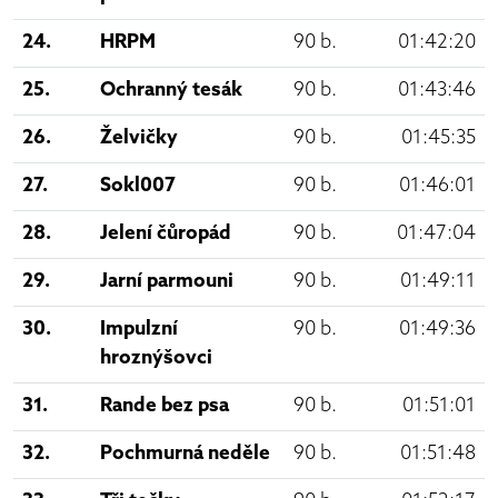
24.
HRPM
90 b.
01:42:20
25.
Ochranný tesák
90 b.
01:43:46
26.
Želvičky
90 b.
01:45:35
27.
Sokl007
90 b.
01:46:01
28.
Jelení čůropád
90 b.
01:47:04
29.
Jarní parmouni
90 b.
01:49:11
30.
Impulzní
90 b.
01:49:36
hroznýšovci
31.
Rande bez psa
90 b.
01:51:01
32.
Pochmurná neděle
90 b.
01:51:48