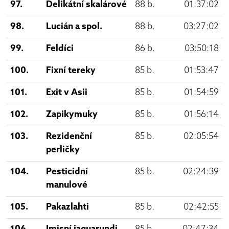
97.
Delikátní skalárové
88 b.
01:37:02
98.
Lucián a spol.
88 b.
03:27:02
99.
Feldíci
86 b.
03:50:18
100.
Fixní tereky
85 b.
01:53:47
101.
Exit v Asii
85 b.
01:54:59
102.
Zapikymuky
85 b.
01:56:14
103.
Rezidenční
85 b.
02:05:54
perličky
104.
Pesticidní
85 b.
02:24:39
manulové
105.
Pakazlahti
85 b.
02:42:55