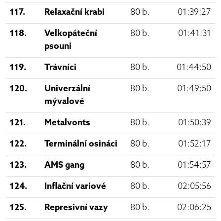
117.
Relaxační krabi
80 b.
01:39:27
118.
Velkopáteční
80 b.
01:41:31
psouni
119.
Trávníci
80 b.
01:44:50
120.
Univerzální
80 b.
01:49:50
mývalové
121.
Metalvonts
80 b.
01:50:39
122.
Terminální osináci
80 b.
01:52:17
123.
AMS gang
80 b.
01:54:57
124.
Inflační variové
80 b.
02:05:56
125.
Represivní vazy
80 b.
02:06:25