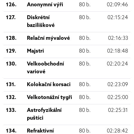
126.
Anonymní výři
80 b.
02:09:46
127.
Diskrétní
80 b.
02:15:24
baziliškové
128.
Relační mývalové
80 b.
02:16:33
129.
Majstri
80 b.
02:18:48
130.
Velkoobchodní
80 b.
02:20:24
variové
131.
Kolokační korsaci
80 b.
02:23:09
132.
Velkotonážní tygři
80 b.
02:25:00
133.
Astrofyzikální
80 b.
02:25:31
puštíci
134.
Refraktivní
80 b.
02:28:42