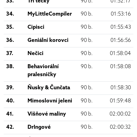
33.
Tři tečky
90 b.
01:52:17
34.
MyLittleCompiler
90 b.
01:53:16
35.
Cipisci
90 b.
01:55:43
36.
Geniální korovci
90 b.
01:56:56
37.
Nečici
90 b.
01:58:04
38.
Behaviorální
90 b.
01:58:08
pralesničky
39.
Ňusky & Čunčata
90 b.
01:58:30
40.
Mimoslovní jeleni
90 b.
01:59:48
41.
Višňové maliny
90 b.
02:00:02
42.
DrIngové
90 b.
02:00:32