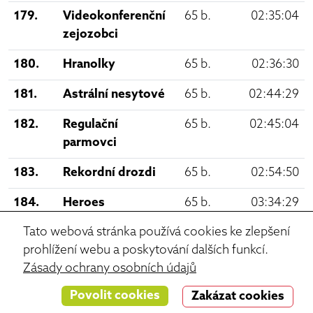
179.
Videokonferenční
65 b.
02:35:04
zejozobci
180.
Hranolky
65 b.
02:36:30
181.
Astrální nesytové
65 b.
02:44:29
182.
Regulační
65 b.
02:45:04
parmovci
183.
Rekordní drozdi
65 b.
02:54:50
184.
Heroes
65 b.
03:34:29
Tato webová stránka používá cookies ke zlepšení
185.
Brněnští draci
65 b.
12:07:04
prohlížení webu a poskytování dalších funkcí.
186.
gugugagáci
63 b.
01:44:21
Zásady ochrany osobních údajů
187.
Radikální drozdi
63 b.
02:01:21
Povolit cookies
Zakázat cookies