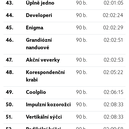
43.
Úplně jedno
90 b.
02:01:05
44.
Developeri
90 b.
02:02:24
45.
Enigma
90 b.
02:02:29
46.
Grandiózní
90 b.
02:02:51
nanduové
47.
Akční veverky
90 b.
02:02:53
48.
Korespondenční
90 b.
02:05:22
krabi
49.
Coolplio
90 b.
02:06:15
50.
Impulzní kozorožci
90 b.
02:08:33
51.
Vertikální sýčci
90 b.
02:08:33