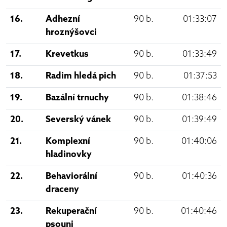
16.
Adhezní
90 b.
01:33:07
hroznýšovci
17.
Krevetkus
90 b.
01:33:49
18.
Radim hledá pich
90 b.
01:37:53
19.
Bazální trnuchy
90 b.
01:38:46
20.
Severský vánek
90 b.
01:39:49
21.
Komplexní
90 b.
01:40:06
hladinovky
22.
Behaviorální
90 b.
01:40:36
draceny
23.
Rekuperační
90 b.
01:40:46
psouni