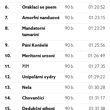
6.
Oraklaci se psem
90 b.
01:20:52
7.
Amorfní nanduové
90 b.
01:23:15
8.
Mandatorní
90 b.
01:23:29
tamaríni
9.
Páni Konšelé
90 b.
01:25:56
10.
Meritorní urzoni
90 b.
01:26:49
11.
?!?!
90 b.
01:27:35
12.
Unipolární vydry
90 b.
01:29:22
13.
Nela
90 b.
01:30:28
14.
Chovančíci
90 b.
01:31:17
15.
Dedukční giboni
90 b.
01:31:38