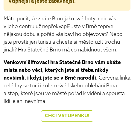
vtipnější a ještě zábavnější.
Máte pocit, že znáte Brno jako své boty a nic vás
v jeho centru už nepřekvapí? Jste v Brně teprve
nějakou dobu a pořád vás baví ho objevovat? Nebo
jste prostě jen turisti a chcete si město užít trochu
jinak? Hra Statečné Brno má co nabídnout všem.
Venkovní šifrovací hra Statečné Brno vám ukáže
místa nebo věci, kterých jste si třeba nikdy
nevšimli, i když jste se v Brně narodili.
Červená linka
celé hry se točí i kolem švédského obléhání Brna
a stop, které jsou ve městě pořád k vidění a spousta
lidí je ani nevnímá.
CHCI VSTUPENKU!