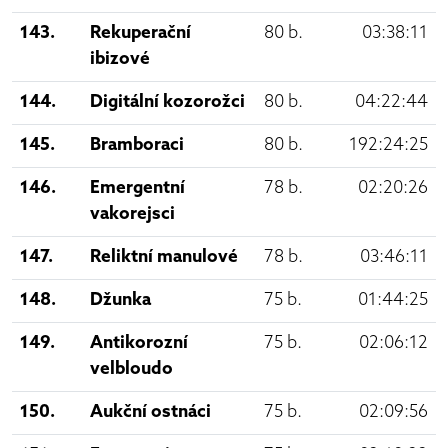
143.
Rekuperační
80 b.
03:38:11
ibizové
144.
Digitální kozorožci
80 b.
04:22:44
145.
Bramboraci
80 b.
192:24:25
146.
Emergentní
78 b.
02:20:26
vakorejsci
147.
Reliktní manulové
78 b.
03:46:11
148.
Džunka
75 b.
01:44:25
149.
Antikorozní
75 b.
02:06:12
velbloudo
150.
Aukční ostnáci
75 b.
02:09:56