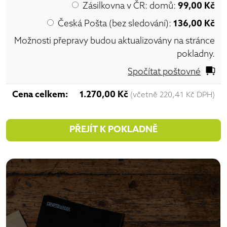
Zásilkovna v ČR: domů:
99,00
Kč
Česká Pošta (bez sledování):
136,00
Kč
Možnosti přepravy budou aktualizovány na stránce
pokladny.
Spočítat poštovné
1.270,00
Kč
(včetně
220,41
Kč
DPH)
PŘEJÍT K POKLADNĚ