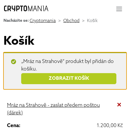
Nacházíte se:
Cryptomania
Obchod
Košík
Košík
„Mráz na Strahově“ produkt byl přidán do
košíku.
ZOBRAZIT KOŠÍK
×
Mráz na Strahově - zaslat předem poštou
(dárek)
1.200,00
Kč