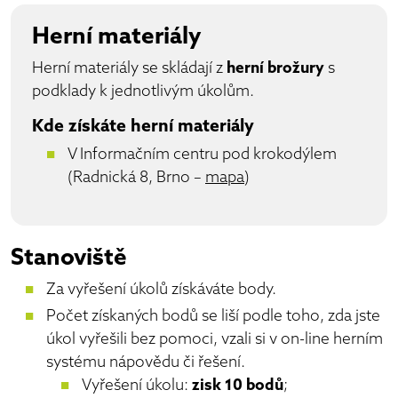
Herní materiály
Herní materiály se skládají z
herní brožury
s
podklady k jednotlivým úkolům.
Kde získáte herní materiály
V Informačním centru pod krokodýlem
(Radnická 8, Brno –
mapa
)
Stanoviště
Za vyřešení úkolů získáváte body.
Počet získaných bodů se liší podle toho, zda jste
úkol vyřešili bez pomoci, vzali si v on-line herním
systému nápovědu či řešení.
Vyřešení úkolu:
zisk 10 bodů
;