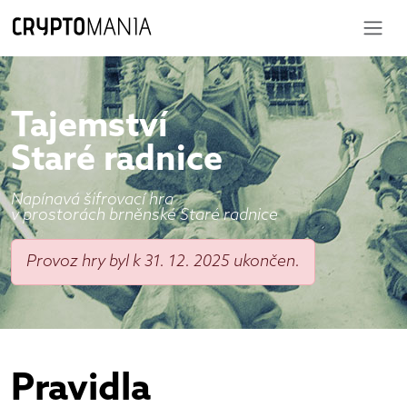
Tajemství
Staré radnice
Napínavá šifrovací hra
v prostorách brněnské Staré radnice
Provoz hry byl k 31. 12. 2025 ukončen.
Pravidla