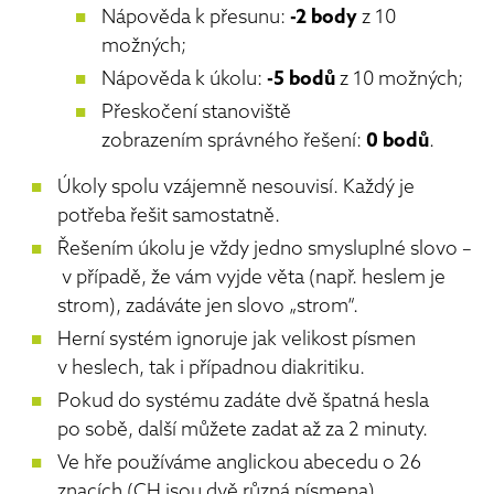
Nápověda k přesunu:
-2 body
z 10
možných;
Nápověda k úkolu:
-5 bodů
z 10 možných;
Přeskočení stanoviště
zobrazením správného řešení:
0 bodů
.
Úkoly spolu vzájemně nesouvisí. Každý je
potřeba řešit samostatně.
Řešením úkolu je vždy jedno smysluplné slovo –
v případě, že vám vyjde věta (např. heslem je
strom), zadáváte jen slovo „strom“.
Herní systém ignoruje jak velikost písmen
v heslech, tak i případnou diakritiku.
Pokud do systému zadáte dvě špatná hesla
po sobě, další můžete zadat až za 2 minuty.
Ve hře používáme anglickou abecedu o 26
znacích (CH jsou dvě různá písmena).