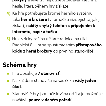
pokyny
a také do něj budete zadávat všechna
hesla, která během hry získáte.
Ke hře potřebujete kromě herního systému
také
herní brožuru
(v rámečku níže zjistíte, jak ji
získat),
nabitý chytrý telefon s připojením k
internetu, papír a tužku
.
Hra fyzicky začíná u Staré radnice na ulici
Radnická 8. Hra se spustí zadáním
přístupového
kódu z herní brožury
do prvního stanoviště.
Schéma hry
Hra obsahuje
7 stanovišť.
Na každém stanovišti na vás čeká
vždy jeden
úkol
.
Stanoviště hry jsou očíslována od 1 a je možné je
navštívit
pouze v daném pořadí
.