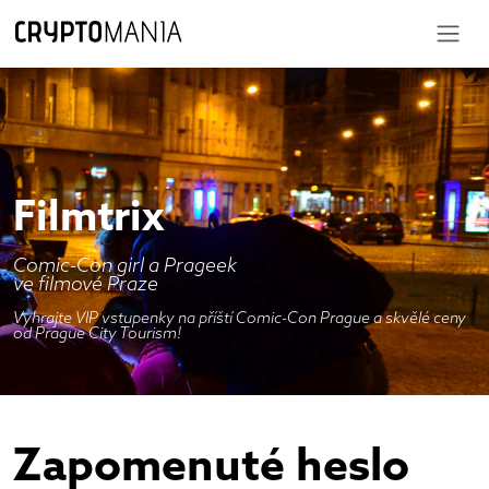
Filmtrix
Comic-Con girl a Prageek
ve filmové Praze
Vyhrajte VIP vstupenky na příští Comic-Con Prague a skvělé ceny
od Prague City Tourism!
Zapomenuté heslo